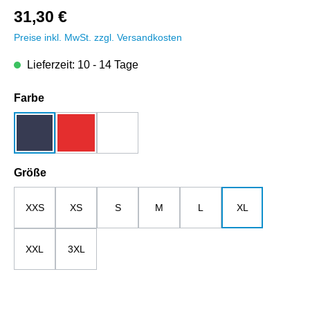
31,30 €
Preise inkl. MwSt. zzgl. Versandkosten
Lieferzeit: 10 - 14 Tage
auswählen
Farbe
dunkelblau
rot
weiß
auswählen
Größe
XXS
XS
S
M
L
XL
XXL
3XL