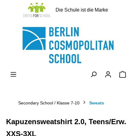
alt springen
Die Schule ist die Marke
Ware
Secondary School / Klasse 7-10
Sweats
Kapuzensweatshirt 2.0, Teens/Erw.
XXS-3XL