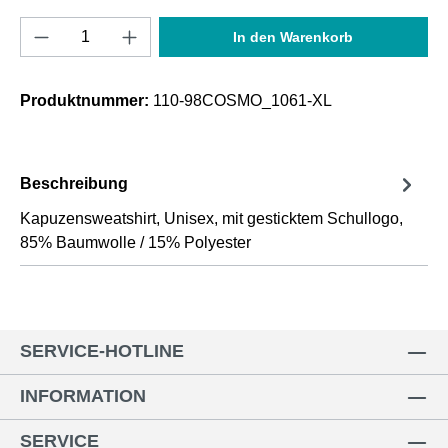
Produkt Anzahl: Gib den gewünschten Wert e
In den Warenkorb
Produktnummer:
110-98COSMO_1061-XL
Beschreibung
Kapuzensweatshirt, Unisex, mit gesticktem Schullogo,
85% Baumwolle / 15% Polyester
SERVICE-HOTLINE
INFORMATION
SERVICE