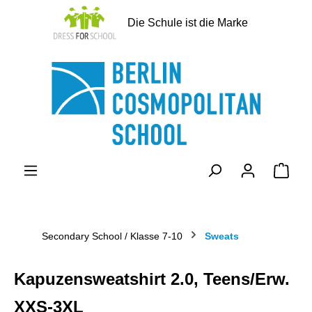
alt springen
Die Schule ist die Marke
Ware
Secondary School / Klasse 7-10
Sweats
Kapuzensweatshirt 2.0, Teens/Erw.
XXS-3XL