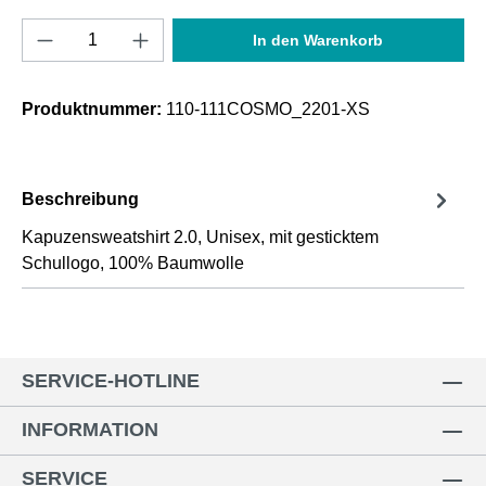
Produkt Anzahl: Gib den gewünschten Wert e
In den Warenkorb
Produktnummer:
110-111COSMO_2201-XS
Beschreibung
Kapuzensweatshirt 2.0, Unisex, mit gesticktem
Schullogo, 100% Baumwolle
SERVICE-HOTLINE
INFORMATION
SERVICE