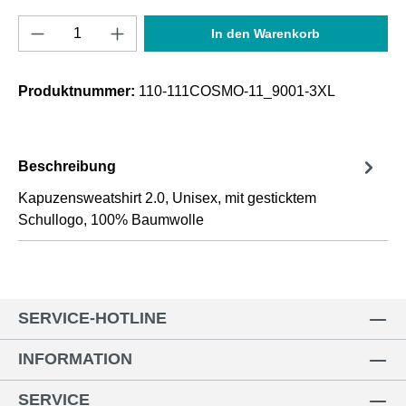
Produkt Anzahl: Gib den gewünschten Wert e
In den Warenkorb
Produktnummer:
110-111COSMO-11_9001-3XL
Beschreibung
Kapuzensweatshirt 2.0, Unisex, mit gesticktem
Schullogo, 100% Baumwolle
SERVICE-HOTLINE
INFORMATION
SERVICE