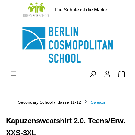
alt springen
Die Schule ist die Marke
Ware
Secondary School / Klasse 11-12
Sweats
Kapuzensweatshirt 2.0, Teens/Erw.
XXS-3XL