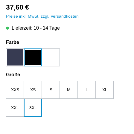
37,60 €
Preise inkl. MwSt. zzgl. Versandkosten
Lieferzeit: 10 - 14 Tage
auswählen
Farbe
dunkelblau
schwarz
weiß
auswählen
Größe
XXS
XS
S
M
L
XL
XXL
3XL