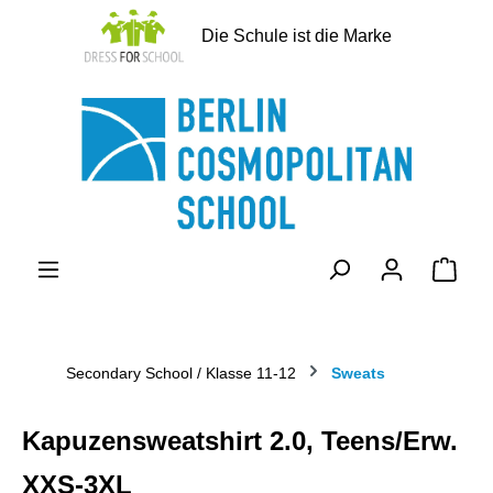
alt springen
Die Schule ist die Marke
Ware
Secondary School / Klasse 11-12
Sweats
Kapuzensweatshirt 2.0, Teens/Erw.
XXS-3XL