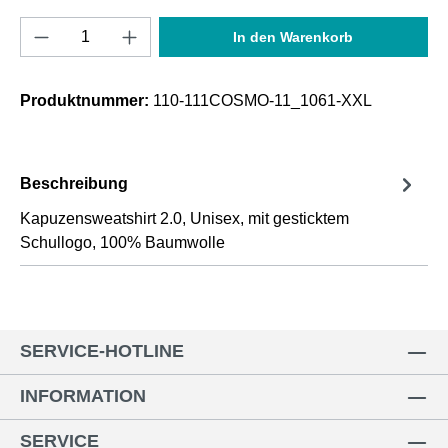
Produkt Anzahl: Gib den gewünschten Wert e
In den Warenkorb
Produktnummer:
110-111COSMO-11_1061-XXL
Beschreibung
Kapuzensweatshirt 2.0, Unisex, mit gesticktem
Schullogo, 100% Baumwolle
SERVICE-HOTLINE
INFORMATION
SERVICE