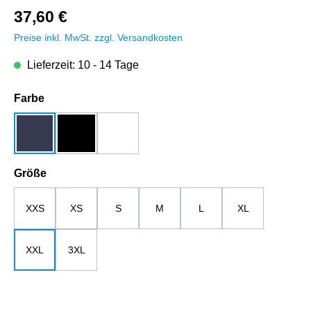
37,60 €
Preise inkl. MwSt. zzgl. Versandkosten
Lieferzeit: 10 - 14 Tage
auswählen
Farbe
dunkelblau
schwarz
weiß
auswählen
Größe
XXS
XS
S
M
L
XL
XXL
3XL