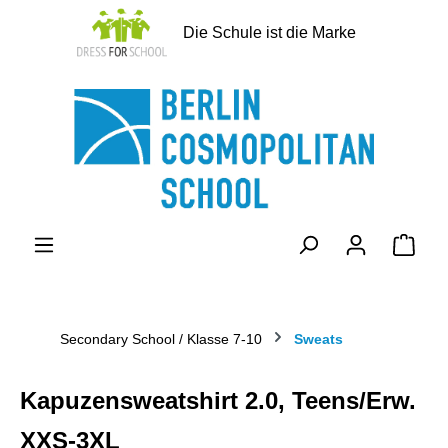
alt springen
Die Schule ist die Marke
Ware
Secondary School / Klasse 7-10
Sweats
Kapuzensweatshirt 2.0, Teens/Erw.
XXS-3XL