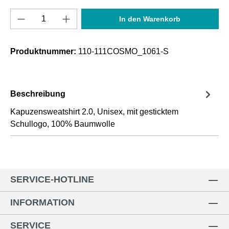
Produkt Anzahl: Gib den gewünschten Wert e
In den Warenkorb
Produktnummer:
110-111COSMO_1061-S
Beschreibung
Kapuzensweatshirt 2.0, Unisex, mit gesticktem
Schullogo, 100% Baumwolle
SERVICE-HOTLINE
INFORMATION
SERVICE