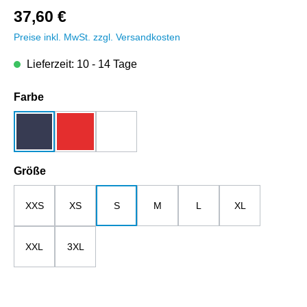
37,60 €
Preise inkl. MwSt. zzgl. Versandkosten
Lieferzeit: 10 - 14 Tage
auswählen
Farbe
dunkelblau
rot
weiß
auswählen
Größe
XXS
XS
S
M
L
XL
XXL
3XL