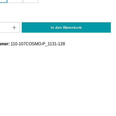
Anzahl: Gib den gewünschten Wert ein oder
In den Warenkorb
mmer:
110-107COSMO-P_1131-128