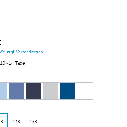
€
wSt. zzgl. Versandkosten
 10 - 14 Tage
hlen
blue soul
bright blue
dunkelblau
grau-melange
royalblau
weiß
ählen
28
146
158