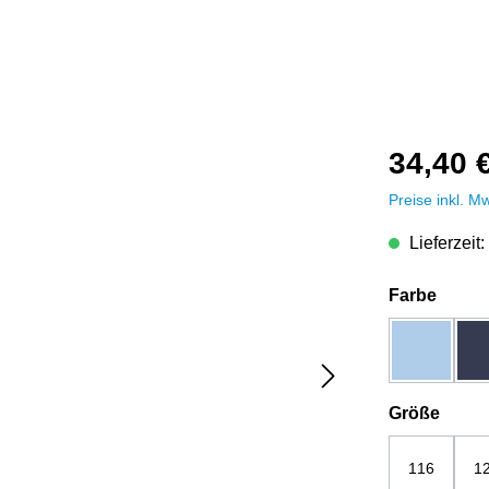
34,40 
Preise inkl. M
Lieferzeit:
auswä
Farbe
blue soul
ausw
Größe
116
1