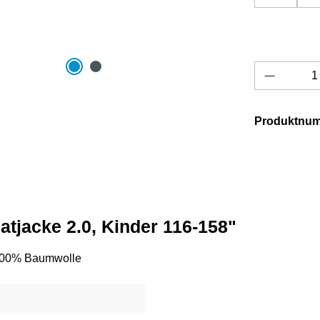
Produkt 
Produktnu
tjacke 2.0, Kinder 116-158"
 100% Baumwolle