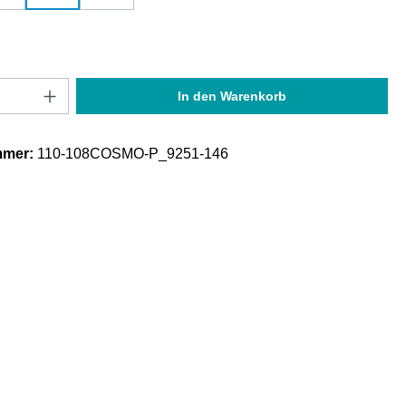
Anzahl: Gib den gewünschten Wert ein oder
In den Warenkorb
mmer:
110-108COSMO-P_9251-146