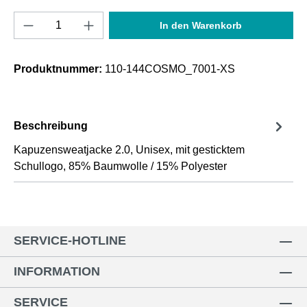
Produkt Anzahl: Gib den gewünschten Wert e
In den Warenkorb
Produktnummer:
110-144COSMO_7001-XS
Beschreibung
Kapuzensweatjacke 2.0, Unisex, mit gesticktem
Schullogo, 85% Baumwolle / 15% Polyester
SERVICE-HOTLINE
INFORMATION
SERVICE