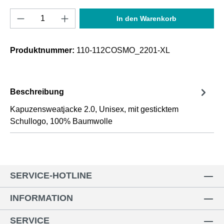
Produkt Anzahl: Gib den gewünschten Wert e
In den Warenkorb
Produktnummer:
110-112COSMO_2201-XL
Beschreibung
Kapuzensweatjacke 2.0, Unisex, mit gesticktem
Schullogo, 100% Baumwolle
SERVICE-HOTLINE
INFORMATION
SERVICE