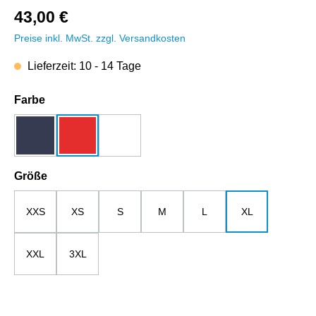
43,00 €
Preise inkl. MwSt. zzgl. Versandkosten
Lieferzeit: 10 - 14 Tage
auswählen
Farbe
dunkelblau
rot
weiß
auswählen
Größe
XXS
XS
S
M
L
XL
XXL
3XL