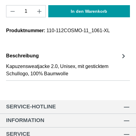
Produkt Anzahl: Gib den gewünschten Wert e
In den Warenkorb
Produktnummer:
110-112COSMO-11_1061-XL
Beschreibung
Kapuzensweatjacke 2.0, Unisex, mit gesticktem
Schullogo, 100% Baumwolle
SERVICE-HOTLINE
INFORMATION
SERVICE