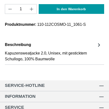
Produkt Anzahl: Gib den gewünschten Wert e
In den Warenkorb
Produktnummer:
110-112COSMO-11_1061-S
Beschreibung
Kapuzensweatjacke 2.0, Unisex, mit gesticktem
Schullogo, 100% Baumwolle
SERVICE-HOTLINE
INFORMATION
SERVICE