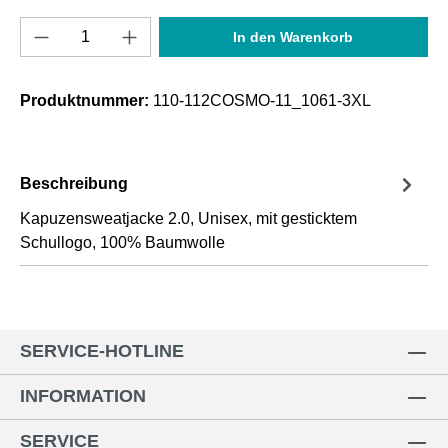
Produkt Anzahl: Gib den gewünschten Wert e
In den Warenkorb
Produktnummer:
110-112COSMO-11_1061-3XL
Beschreibung
Kapuzensweatjacke 2.0, Unisex, mit gesticktem
Schullogo, 100% Baumwolle
SERVICE-HOTLINE
INFORMATION
SERVICE