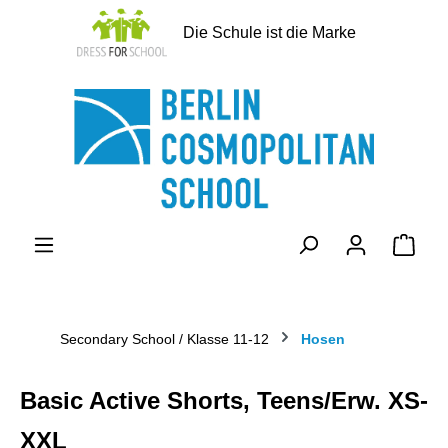
alt springen
Die Schule ist die Marke
Ware
Secondary School / Klasse 11-12
Hosen
Basic Active Shorts, Teens/Erw. XS-
XXL