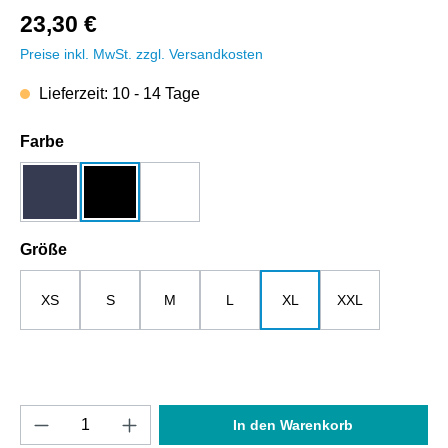
23,30 €
Preise inkl. MwSt. zzgl. Versandkosten
Lieferzeit: 10 - 14 Tage
auswählen
Farbe
dunkelblau
schwarz
weiß
auswählen
Größe
XS
S
M
L
XL
XXL
Produkt Anzahl: Gib den gewünschten Wert e
In den Warenkorb