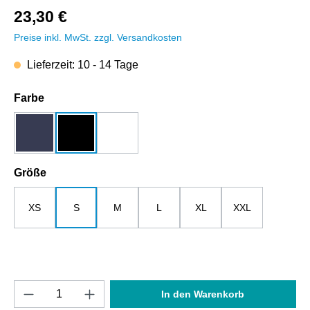
23,30 €
Preise inkl. MwSt. zzgl. Versandkosten
Lieferzeit: 10 - 14 Tage
auswählen
Farbe
dunkelblau
schwarz
weiß
auswählen
Größe
XS
S
M
L
XL
XXL
Produkt Anzahl: Gib den gewünschten Wert e
In den Warenkorb