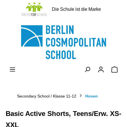
alt springen
Die Schule ist die Marke
Ware
Secondary School / Klasse 11-12
Hosen
Basic Active Shorts, Teens/Erw. XS-
XXL