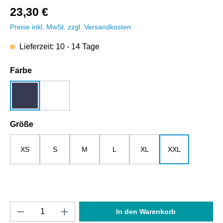
23,30 €
Preise inkl. MwSt. zzgl. Versandkosten
Lieferzeit: 10 - 14 Tage
auswählen
Farbe
dunkelblau
weiß
auswählen
Größe
XS
S
M
L
XL
XXL
Produkt Anzahl: Gib den gewünschten Wert e
In den Warenkorb