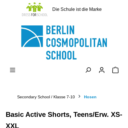
alt springen
Die Schule ist die Marke
Ware
Secondary School / Klasse 7-10
Hosen
Basic Active Shorts, Teens/Erw. XS-
XXL