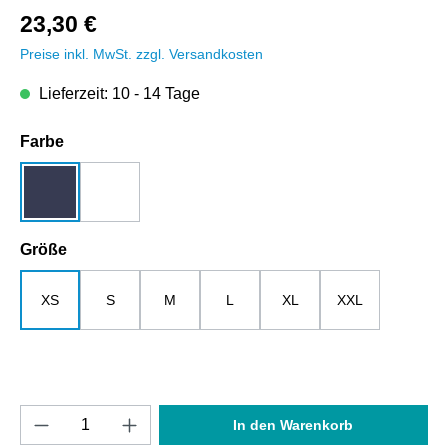
23,30 €
Preise inkl. MwSt. zzgl. Versandkosten
Lieferzeit: 10 - 14 Tage
auswählen
Farbe
dunkelblau
weiß
auswählen
Größe
XS
S
M
L
XL
XXL
Produkt Anzahl: Gib den gewünschten Wert e
In den Warenkorb