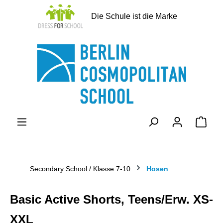
alt springen
Die Schule ist die Marke
Ware
Secondary School / Klasse 7-10
Hosen
Basic Active Shorts, Teens/Erw. XS-
XXL