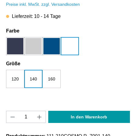
Preise inkl. MwSt. zzgl. Versandkosten
Lieferzeit: 10 - 14 Tage
auswählen
Farbe
dunkelblau
grau-melange
royalblau
weiß
auswählen
Größe
120
140
160
Produkt Anzahl: Gib den gewünschten Wert e
In den Warenkorb